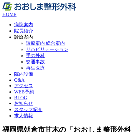
HOME
病院案内
院長紹介
診療案内
診療案内 総合案内
リハビリテーション
手の外科
交通事故
再生医療
院内設備
Q&A
アクセス
WEB予約
BLOG
お知らせ
スタッフ紹介
求人情報
福岡県朝倉市甘木の「おおしま整形外科