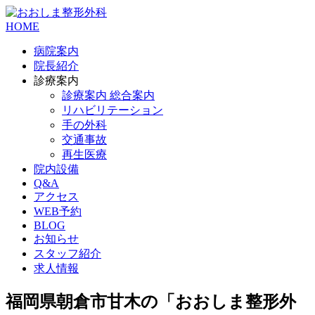
HOME
病院案内
院長紹介
診療案内
診療案内 総合案内
リハビリテーション
手の外科
交通事故
再生医療
院内設備
Q&A
アクセス
WEB予約
BLOG
お知らせ
スタッフ紹介
求人情報
福岡県朝倉市甘木の「おおしま整形外