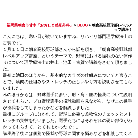
朝倉高校野球部レベルアッ
プ講座！
福岡県朝倉市甘木「おおしま整形外科」
>
BLOG
>
朝倉高校野球部レベルア
ップ講座！
こんにちは、寒い日が続いていますね。リハビリ部門理学療法士の
古賀です。
１月１１日に朝倉高校野球部さんから話を頂き、「朝倉高校野球部
レベルアップ講座」というテーマで、野球における怪我のない体作
りについて理学療法士の井上・池田・古賀で講義をさせて頂きまし
た。
最初に池田のほうから、基本的なカラダの仕組みについてと言うこ
とで、筋肉の仕組みやストレッチの正しいやり方を説明させてもら
いました。
私のほうからは、野球選手に多い、肘・肩・腰の怪我について説明
させてもらい、プロ野球選手の投球動画を見ながら、なぜこの選手
が怪我をしてしまったかなどを解説しました。
最後にグループに分かれて、野球に必要な柔軟性のチェックとスト
レッチの実技を行いました。選手たちにはそれぞれの硬い部位がわ
かってもらえて、とてもよかったです。
講座終了後には個別で怪我や野球に関する悩みなどを相談してくれ